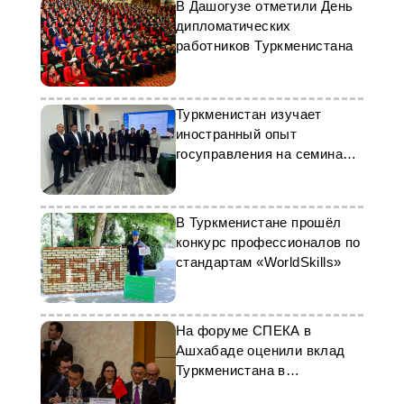
В Дашогузе отметили День
дипломатических
работников Туркменистана
Туркменистан изучает
иностранный опыт
госуправления на семинаре
в Пекине
В Туркменистане прошёл
конкурс профессионалов по
стандартам «WorldSkills»
На форуме СПЕКА в
Ашхабаде оценили вклад
Туркменистана в
стабильность региона