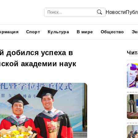
Новости
Публ
ормация
Спорт
Культура
В мире
Общество
Эк
й добился успеха в
Чит
йской академии наук