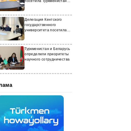
посетила Туркменистан
для укрепления связей
Делегация Кентского
государственного
университета посетила
ИМО МИД Туркменистана
Туркменистан и Беларусь
определили приоритеты
научного сотрудничества
лама