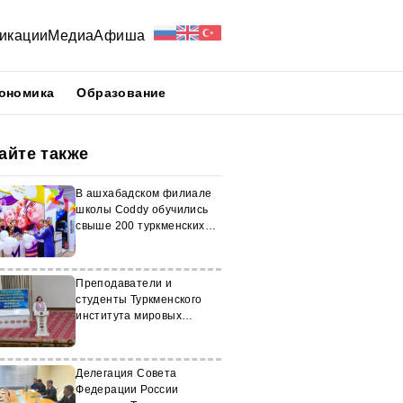
икации
Медиа
Афиша
ономика
Образование
айте также
В ашхабадском филиале
школы Coddy обучились
свыше 200 туркменских
детей
Преподаватели и
студенты Туркменского
института мировых
языков получили
сертификаты МГУ
Делегация Совета
Федерации России