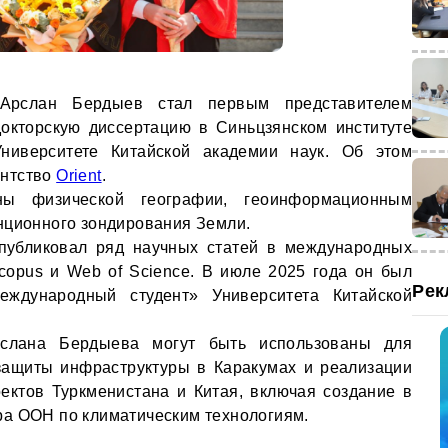
 Арслан Бердыев стал первым представителем
окторскую диссертацию в Синьцзянском институте
ниверситете Китайской академии наук. Об этом
ентство
Orient
.
ны физической географии, геоинформационным
нционного зондирования Земли.
публиковал ряд научных статей в международных
copus и Web of Science. В июле 2025 года он был
Рек
еждународный студент» Университета Китайской
рслана Бердыева могут быть использованы для
защиты инфраструктуры в Каракумах и реализации
ектов Туркменистана и Китая, включая создание в
ра ООН по климатическим технологиям.