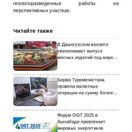
геологоразведочные работы на
перспективных участках.
Читайте также
В Дашогузском велаяте
увеличивают выпуск
мясных изделий под маркой
«Dik-aý»
Биржа Туркменистана
провела валютные
операции на сумму более
$25 млн
Форум OGT 2025 в
Ашхабаде привлекает
мировых энергетиков