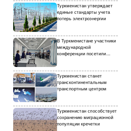
Туркменистан утверждает
единые стандарты учета
потерь электроэнергии
В Туркменистане участники
международной
конференции посетили
город Аркадаг
Туркменистан станет
трансконтинентальным
транспортным центром
Туркменистан способствует
сохранению миграционной
популяции кречетки