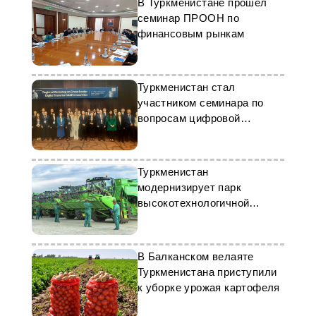
В Туркменистане прошел
семинар ПРООН по
финансовым рынкам
Туркменистан стал
участником семинара по
вопросам цифровой
торговли
Туркменистан
модернизирует парк
высокотехнологичной
сельхозтехники
В Балканском велаяте
Туркменистана приступили
к уборке урожая картофеля