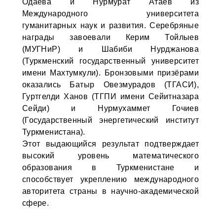
Одаева и Нурмурат Атаев из
Международного университета
гуманитарных наук и развития. Серебряные
награды завоевали Керим Тойлыев
(МУГНиР) и Шабиби Нурджанова
(Туркменский государственный университет
имени Махтумкули). Бронзовыми призёрами
оказались Батыр Овезмурадов (ТГАСИ),
Гуртгелди Ханов (ТГПИ имени Сейитназара
Сейди) и Нурмухаммет Гочиев
(Государственный энергетический институт
Туркменистана).
Этот выдающийся результат подтверждает
высокий уровень математического
образования в Туркменистане и
способствует укреплению международного
авторитета страны в научно-академической
сфере.