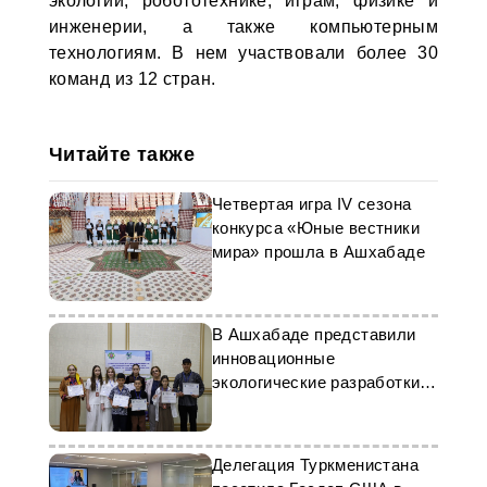
экологии, робототехнике, играм, физике и
инженерии, а также компьютерным
технологиям. В нем участвовали более 30
команд из 12 стран.
Читайте также
Четвертая игра IV сезона
конкурса «Юные вестники
мира» прошла в Ашхабаде
В Ашхабаде представили
инновационные
экологические разработки
молодежи
Делегация Туркменистана