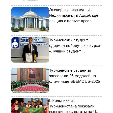
Эксперт по аюрведе из
Индии провел в Ашхабаде
лекцию о пользе проса
Туркменский студент
одержал победу в конкурсе
«Лучший студент
Центральной Азии»
Туркменские студенты
завоевали 26 медалей на
олимпиаде SEEMOUS-2025
Школьники из
Туркменистана показали
высокие результаты на ЧМ