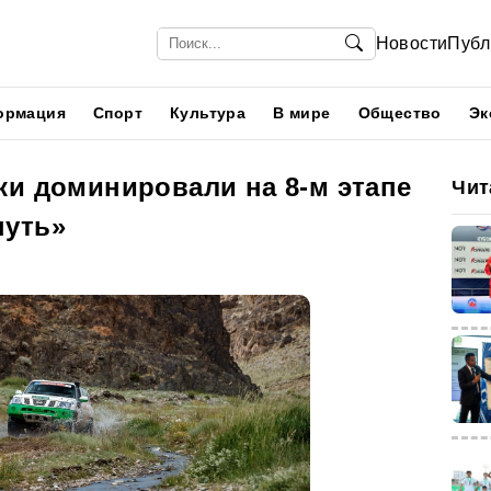
Новости
Публ
ормация
Спорт
Культура
В мире
Общество
Эк
ки доминировали на 8-м этапе
Чит
путь»