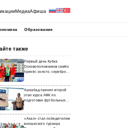
икации
Медиа
Афиша
ономика
Образование
айте также
Первый день Кубка
Основоположников самбо
принёс золото, серебро и
бронзу боевым самбистам
Туркменистана
Ашхабад принял второй
этап курса АФК по
подготовке футбольных
менеджеров
«Ахал» стал победителем
юношеского турнира