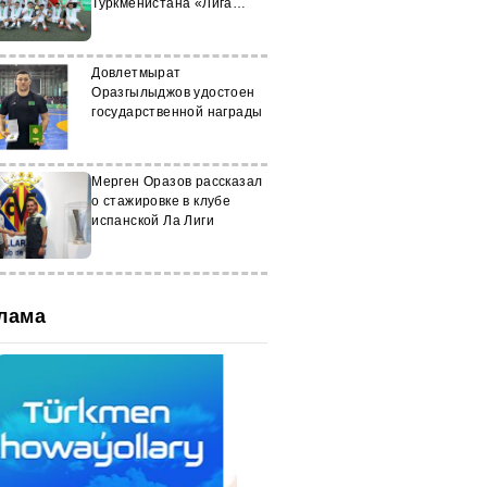
Туркменистана «Лига
талантов»
Довлетмырат
Оразгылыджов удостоен
государственной награды
Мерген Оразов рассказал
о стажировке в клубе
испанской Ла Лиги
лама