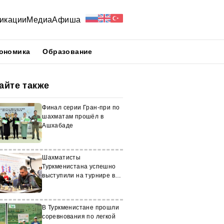
икации
Медиа
Афиша
ономика
Образование
айте также
Финал серии Гран-при по
шахматам прошёл в
Ашхабаде
Шахматисты
Туркменистана успешно
выступили на турнире в
Красногорске
В Туркменистане прошли
соревнования по легкой