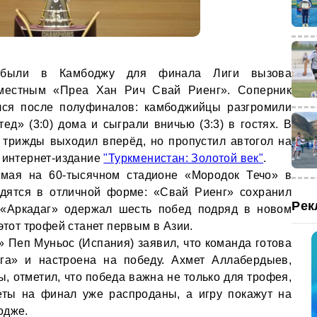
рибыли в Камбоджу для финала Лиги вызова
 местным «Преа Хан Рич Свай Риенг». Соперник
ился после полуфиналов: камбоджийцы разгромили
д» (3:0) дома и сыграли вничью (3:3) в гостях. В
 трижды выходил вперёд, но пропустил автогол на
т интернет-издание
"Туркменистан: Золотой век"
.
мая на 60-тысячном стадионе «Мородок Течо» в
дятся в отличной форме: «Свай Риенг» сохранил
Рек
 «Аркадаг» одержал шесть побед подряд в новом
 этот трофей станет первым в Азии.
 Пеп Муньос (Испания) заявил, что команда готова
га» и настроена на победу. Ахмет Аллабердыев,
, отметил, что победа важна не только для трофея,
еты на финал уже распроданы, а игру покажут на
одже.