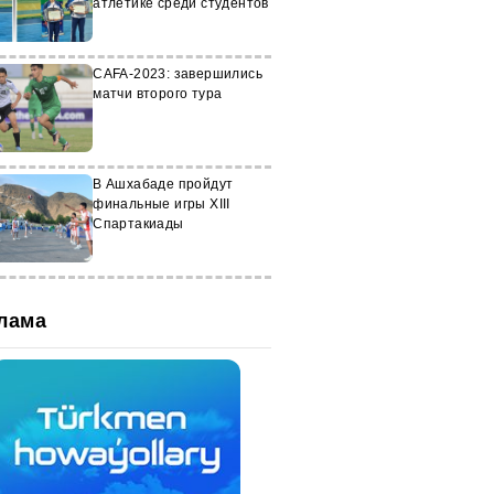
атлетике среди студентов
CAFA-2023: завершились
матчи второго тура
В Ашхабаде пройдут
финальные игры XIII
Спартакиады
лама