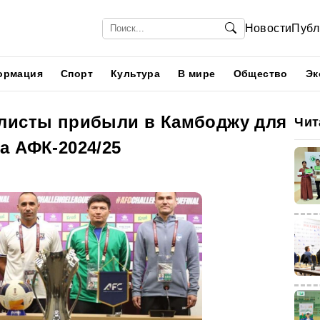
Новости
Публ
ормация
Спорт
Культура
В мире
Общество
Эк
листы прибыли в Камбоджу для
Чит
а АФК-2024/25