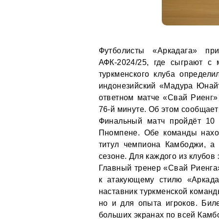
Футболисты «Аркадага» п
АФК-2024/25, где сыграют с
туркменского клуба определ
индонезийский «Мадура Юнайте
ответном матче «Свай Риенг»
76-й минуте. Об этом сообщае
Финальный матч пройдёт 10 
Пномпене. Обе команды нахо
титул чемпиона Камбоджи, а
сезоне. Для каждого из клубов
Главный тренер «Свай Риенга»
к атакующему стилю «Аркада
наставник туркменской команды
но и для опыта игроков. Бил
больших экранах по всей Камб