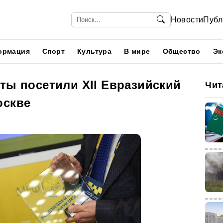
Новости
Публ
ормация
Спорт
Культура
В мире
Общество
Эк
ты посетили XII Евразийский
Чит
оскве