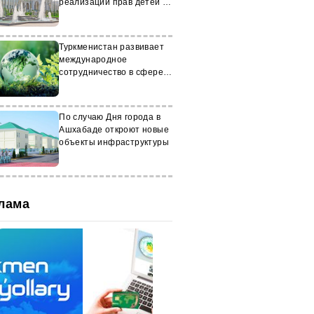
реализации прав детей в
Туркменистане на 2023-
2028 годы
Туркменистан развивает
международное
сотрудничество в сфере
экологии и климата
По случаю Дня города в
Ашхабаде откроют новые
объекты инфраструктуры
лама