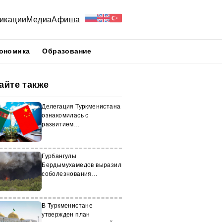
икации
Медиа
Афиша
ономика
Образование
айте также
Делегация Туркменистана
ознакомилась с
развитием
промышленности в Китае
Гурбангулы
Бердымухамедов выразил
соболезнования
Президенту Казахстана в
связи с жертвами лесных
пожаров
В Туркменистане
утвержден план