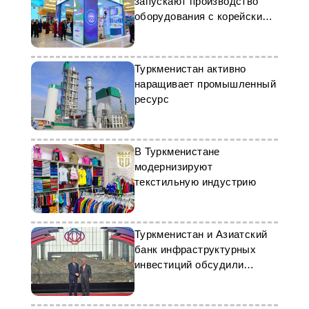
запускают производство
оборудования с корейскими
партнерами
Туркменистан активно
наращивает промышленный
ресурс
В Туркменистане
модернизируют
текстильную индустрию
Туркменистан и Азиатский
банк инфраструктурных
инвестиций обсудили
перспективы
сотрудничества