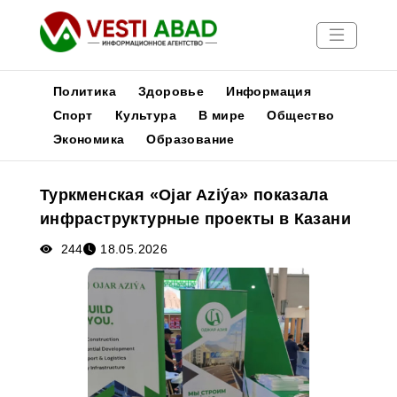
Политика
Здоровье
Информация
Спорт
Культура
В мире
Общество
Экономика
Образование
Новости
Публикации
Туркменская «Ojar Aziýa» показала
Медиа
инфраструктурные проекты в Казани
Афиша
244
18.05.2026