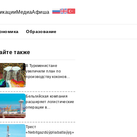
икации
Медиа
Афиша
ономика
Образование
айте также
В Туркменистане
увеличили план по
производству коконов
шелкопряда
Бельгийская компания
расширяет логистические
операции в
Туркменистане
Трест
«Nebitgazdüýpliabatlaýyş»