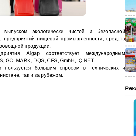
 выпуском экологически чистой и безопасной
а, предприятий пищевой промышленности, средств
доовощной продукции.
дприятия Algap соответствует международным
 5S, GC–MARK, DQS, CFS, GmbH, IQ NET.
p пользуется большим спросом в технических и
нистане, так и за рубежом.
Рек