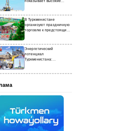
показывает высокие
результаты добычи нефти
и газа
В Туркменистане
организуют праздничную
торговлю к предстоящим
праздникам
Энергетический
потенциал
Туркменистана:
инновации, экспорт и
устойчивое развитие
лама