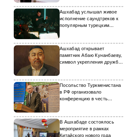
Ашхабад услышал живое
исполнение саундтреков к
популярным турецким
сериалам
Ашхабад открывает
памятник Абаю Кунанбаеву,
символ укрепления дружбы
народов
Посольство Туркменистана
в РФ организовало
конференцию в честь
Махтумкули
В Ашхабаде состоялось
мероприятие в рамках
Китайского нового года