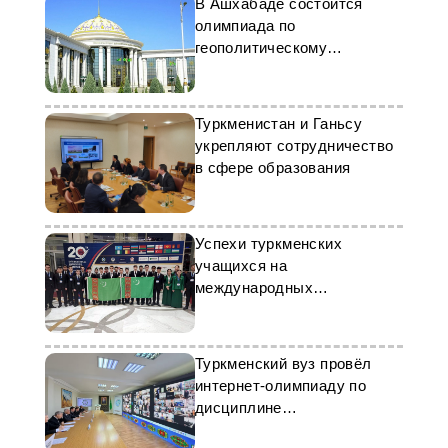
В Ашхабаде состоится
олимпиада по
геополитическому
моделированию
Туркменистан и Ганьсу
укрепляют сотрудничество
в сфере образования
Успехи туркменских
учащихся на
международных
соревнованиях
Туркменский вуз провёл
интернет-олимпиаду по
дисциплине
«Сопротивление