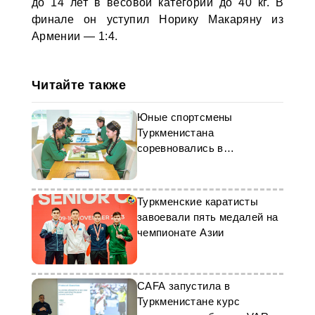
до 14 лет в весовой категории до 40 кг. В
финале он уступил Норику Макаряну из
Армении — 1:4.
Читайте также
Юные спортсмены
Туркменистана
соревновались в
национальной игре takylatdy
Туркменские каратисты
завоевали пять медалей на
чемпионате Азии
CAFA запустила в
Туркменистане курс