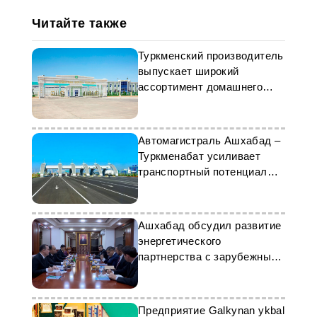
Читайте также
Туркменский производитель
выпускает широкий
ассортимент домашнего
текстиля
Автомагистраль Ашхабад –
Туркменабат усиливает
транспортный потенциал
страны
Ашхабад обсудил развитие
энергетического
партнерства с зарубежными
компаниями
Предприятие Galkynan ykbal