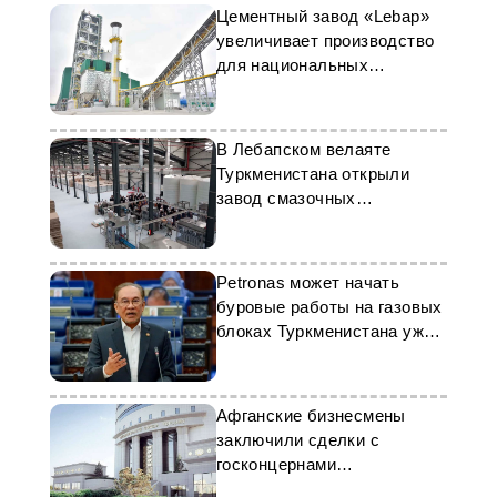
Цементный завод «Lebap»
увеличивает производство
для национальных
стройпроектов
В Лебапском велаяте
Туркменистана открыли
завод смазочных
материалов Şir Ýag
Petronas может начать
буровые работы на газовых
блоках Туркменистана уже в
декабре
Афганские бизнесмены
заключили сделки с
госконцернами
Туркменистана