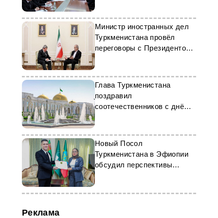
Министр иностранных дел
Туркменистана провёл
переговоры с Президентом
Ирана
Глава Туркменистана
поздравил
соотечественников с днём
защиты детей
Новый Посол
Туркменистана в Эфиопии
обсудил перспективы
двусторонних отношений
Реклама