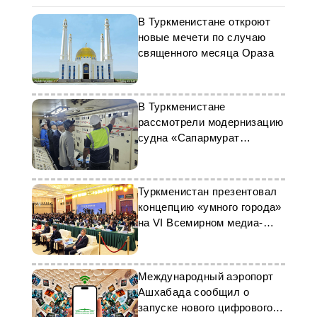
В Туркменистане откроют
новые мечети по случаю
священного месяца Ораза
В Туркменистане
рассмотрели модернизацию
судна «Сапармурат
Ниязов»
Туркменистан презентовал
концепцию «умного города»
на VI Всемирном медиа-
саммите
Международный аэропорт
Ашхабада сообщил о
запуске нового цифрового