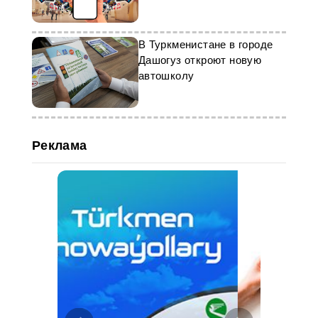
ресурса
В Туркменистане в городе
Дашогуз откроют новую
автошколу
Реклама