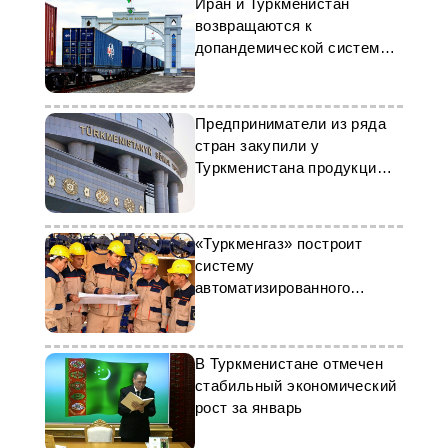
Иран и Туркменистан
возвращаются к
допандемической системе
грузового транзита
Предприниматели из ряда
стран закупили у
Туркменистана продукцию
нефтехимии
«Туркменгаз» построит
систему
автоматизированного
мониторинга и управления
В Туркменистане отмечен
стабильный экономический
рост за январь