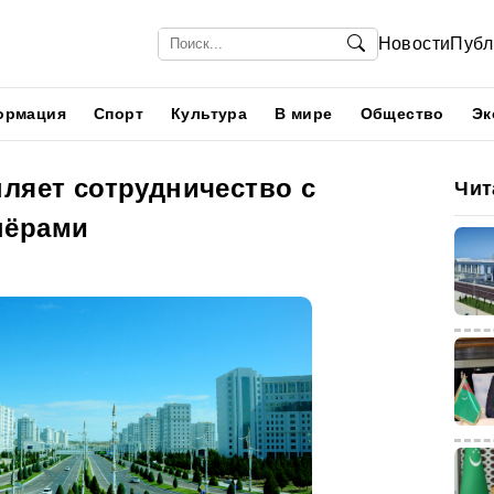
Новости
Публ
ормация
Спорт
Культура
В мире
Общество
Эк
ляет сотрудничество с
Чит
нёрами