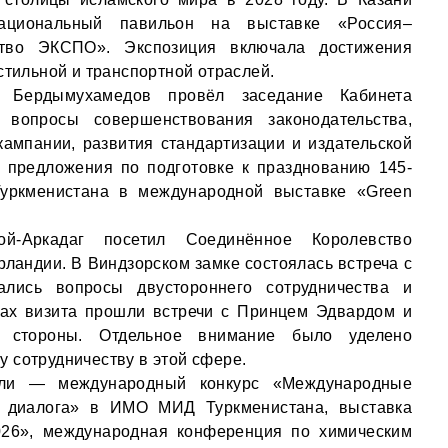
национальный павильон на выставке «Россия–
ство ЭКСПО». Экспозиция включала достижения
стильной и транспортной отраслей.
 Бердымухамедов провёл заседание Кабинета
 вопросы совершенствования законодательства,
кампании, развития стандартизации и издательской
 предложения по подготовке к празднованию 145-
уркменистана в международной выставке «Green
й-Аркадаг посетил Соединённое Королевство
ландии. В Виндзорском замке состоялась встреча с
ались вопросы двустороннего сотрудничества и
ках визита прошли встречи с Принцем Эдвардом и
й стороны. Отдельное внимание было уделено
 сотрудничеству в этой сфере.
ели — международный конкурс «Международные
о диалога» в ИМО МИД Туркменистана, выставка
2026», международная конференция по химическим