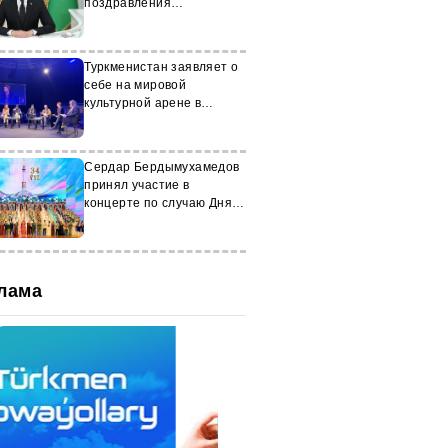
поздравления
Президенту
Туркменистана
Туркменистан заявляет о
себе на мировой
культурной арене в
Барселоне
Сердар Бердымухамедов
принял участие в
концерте по случаю Дня
независимости
лама