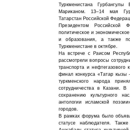
Туркменистана Гурбангул
Мариканом. 13–14 мая Гур
Татарстан Российской Федерац
Президентом Российской 
политическое и экономическое
и образования, а также п
Туркменистане в октябре.
На встрече с Раисом Респуб
рассмотрели вопросы сотрудн
транспорта и нефтегазового 
финал конкурса «Татар кызы
туркменского народа прин
сотрудничества в Казани. В
сохранению культурного на
антологии исламской поэзи
городов.
В рамках форума было объяв
статусе наблюдателя. Такж
Ашхабаду статуса культурной