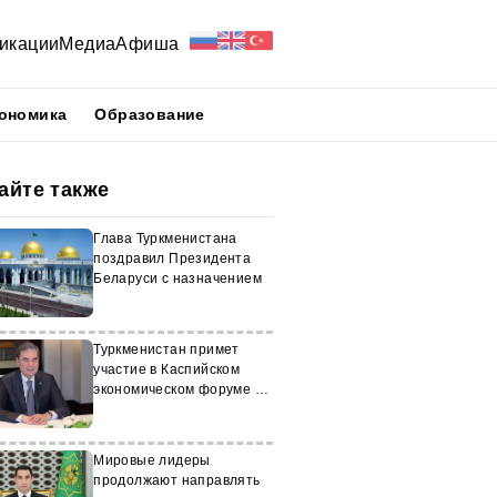
икации
Медиа
Афиша
ономика
Образование
айте также
Глава Туркменистана
поздравил Президента
Беларуси с назначением
Туркменистан примет
участие в Каспийском
экономическом форуме в
Иране
Мировые лидеры
продолжают направлять