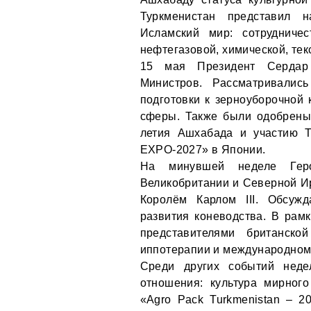
Туркменистан представил 
Исламский мир: сотрудниче
нефтегазовой, химической, тек
15 мая Президент Сердар
Министров. Рассматривались
подготовки к зерноуборочной 
сферы. Также были одобрены
летия Ашхабада и участию Т
EXPO-2027» в Японии.
На минувшей неделе Геро
Великобритании и Северной Ир
Королём Карлом III. Обсужд
развития коневодства. В рам
представителями британско
иппотерапии и международному
Среди других событий нед
отношения: культура мирног
«Agro Pack Turkmenistan – 