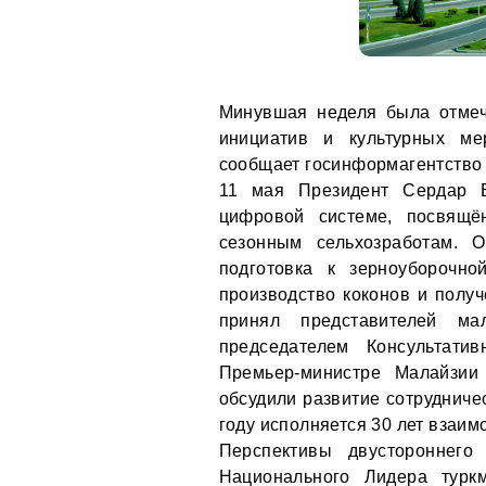
Минувшая неделя была отмеч
инициатив и культурных ме
сообщает госинформагентств
11 мая Президент Сердар 
цифровой системе, посвящё
сезонным сельхозработам. 
подготовка к зерноуборочн
производство коконов и получ
принял представителей ма
председателем Консультати
Премьер-министре Малайзи
обсудили развитие сотрудниче
году исполняется 30 лет взаим
Перспективы двустороннего
Национального Лидера турк