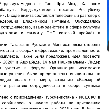
ы Бердымухамедова с Тан Шри Мохд Хассаном
бангулы Бердымухамедов посетил Республику
ии. В ходе визита состоялся телефонный разговор с
Федерации Владимиром Путиным. Обсуждались
 сотрудничество, взаимодействие в сфере культуры
одготовка к саммиту СНГ, который пройдёт в
лики Татарстан Рустамом Миннихановым стороны
ичества в сферах цифровизации, промышленности,
комплекса. Также была предложена идея провести
 – 2026» в Ашхабаде. 14 мая Национальный Лидер
ял участие в форуме Организации исламского
 выступлении были представлены инициативы по
следия исламского мира, созданию «Всемирной
и» и развитию сотрудничества в сфере «умных»
лено о присоединении Туркменистана к ИСЕСКО в
е сообщалось о начале работы по присвоению
 столицы исламского мира в 2028 году. В Казани