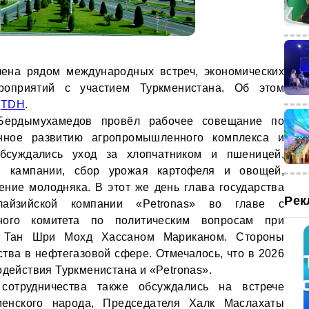
ена рядом международных встреч, экономических
роприятий с участием Туркменистана. Об этом
о
TDH
.
Бердымухамедов провёл рабочее совещание по
нное развитию агропромышленного комплекса и
Обсуждались уход за хлопчатником и пшеницей,
ой кампании, сбор урожая картофеля и овощей,
ение молодняка. В этот же день глава государства
Рек
лайзийской компании «Petronas» во главе с
вного комитета по политическим вопросам при
и Тан Шри Мохд Хассаном Мариканом. Стороны
ства в нефтегазовой сфере. Отмечалось, что в 2026
одействия Туркменистана и «Petronas».
 сотрудничества также обсуждались на встрече
менского народа, Председателя Халк Маслахаты