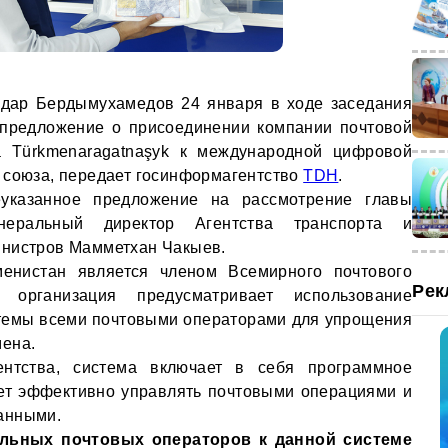
рдар Бердымухамедов 24 января в ходе заседания
 предложение о присоединении компании почтовой
ва Türkmenaragatnaşyk к международной цифровой
 союза, передает госинформагентство
TDH
.
указанное предложение на рассмотрение главы
енеральный директор Агентства транспорта и
инистров Мамметхан Чакыев.
менистан является членом Всемирного почтового
Рек
организация предусматривает использование
темы всеми почтовыми операторами для упрощения
мена.
ентства, система включает в себя программное
яет эффективно управлять почтовыми операциями и
анными.
льных почтовых операторов к данной системе