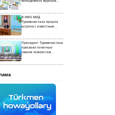
молодежного журнала
«Arkadagly Ýaşlar»
В ИМО МИД
Туркменистана прошла
встреча с известным
политологом Бекдурды
Амансарыевым
Президент Туркменистана
присвоил почетные
звания хоккеистам
«Галкана»
лама