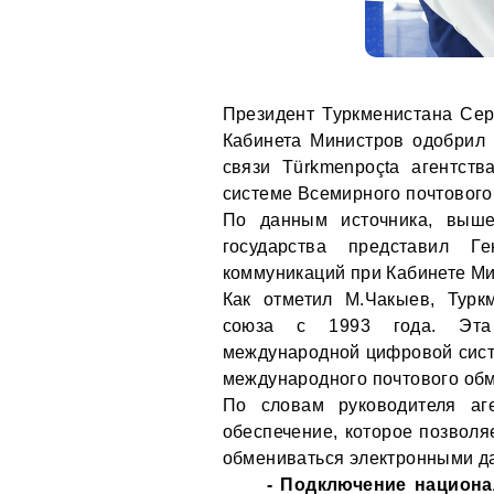
Президент Туркменистана Се
Кабинета Министров одобрил
связи Türkmenpoçta агентст
системе Всемирного почтового
По данным источника, выше
государства представил Г
коммуникаций при Кабинете М
Как отметил М.Чакыев, Турк
союза с 1993 года. Эта 
международной цифровой сис
международного почтового об
По словам руководителя аг
обеспечение, которое позвол
обмениваться электронными д
- Подключение национа