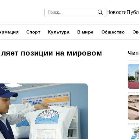
Новости
Публ
ормация
Спорт
Культура
В мире
Общество
Эк
пляет позиции на мировом
Чит