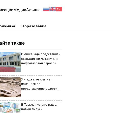
икации
Медиа
Афиша
ономика
Образование
айте также
В Ашхабаде представлен
стандарт по метану для
нефтегазовой отрасли
Янгаджа: открытие,
изменившее
представление о древней
истории Туркменистана
В Туркменистане вышел
новый выпуск