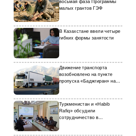
восьмая фаза Программы
малых грантов ГЭФ
В Казахстане ввели четыре
гибких формы занятости
Движение транспорта
возобновлено на пункте
пропуска «Баджгиран» на
туркмено-иранской границе
Туркменистан и «Habib
Rafiq» обсудили
сотрудничество в
строительстве и
инвестициях