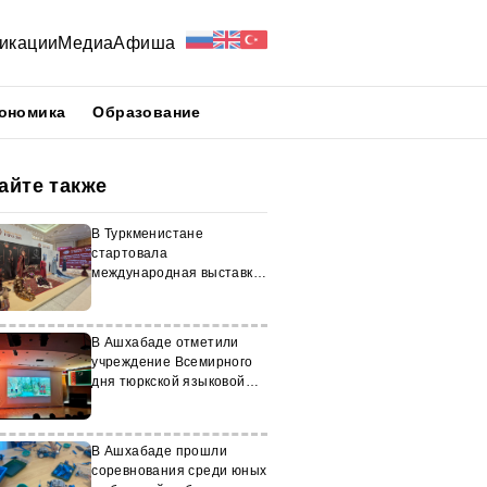
икации
Медиа
Афиша
ономика
Образование
айте также
В Туркменистане
стартовала
международная выставка
«Turkmentextile Expo –
2025»
В Ашхабаде отметили
учреждение Всемирного
дня тюркской языковой
семьи
В Ашхабаде прошли
соревнования среди юных