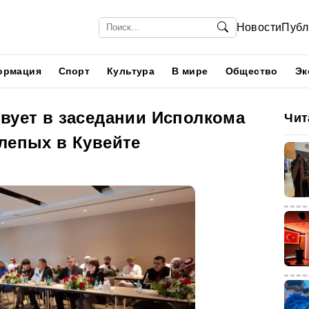
Новости
Публ
ормация
Спорт
Культура
В мире
Общество
Эк
вует в заседании Исполкома
Чит
лепых в Кувейте