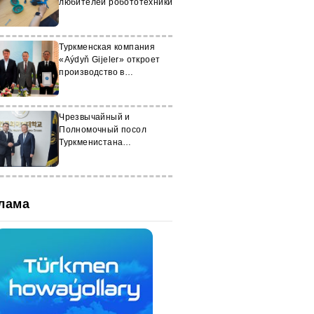
любителей робототехники
Туркменская компания
«Aýdyň Gijeler» откроет
производство в
Узбекистане
Чрезвычайный и
Полномочный посол
Туркменистана
встретился с
президентом корейского
ВУЗа
лама