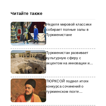
Читайте также
Неделя мировой классики
собирает полные залы в
Туркменистане
Туркменистан развивает
культурную сферу с
акцентом на инновации и
традиции
ТЮРКСОЙ подвел итоги
конкурса сочинений о
туркменском поэте
Махтумкули Фраги