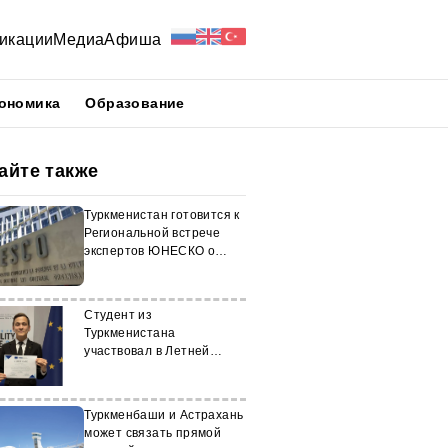
икации
Медиа
Афиша
ономика
Образование
айте также
Туркменистан готовится к
Региональной встрече
экспертов ЮНЕСКО о
Шёлковом пути
Студент из
Туркменистана
участвовал в Летней
школе журналистики
ОБСЕ
Туркменбаши и Астрахань
может связать прямой