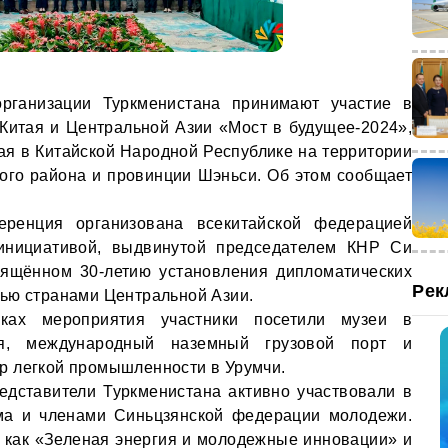
рганизации Туркменистана принимают участие в
итая и Центральной Азии «Мост в будущее-2024»,
мая в Китайской Народной Республике на территории
ого района и провинции Шэньси. Об этом сообщает
еренция организована всекитайской федерацией
инициативой, выдвинутой председателем КНР Си
вящённом 30-летию установления дипломатических
Рек
ью странами Центральной Азии.
ках мероприятия участники посетили музеи в
ая, международный наземный грузовой порт и
р легкой промышленности в Урумчи.
едставители Туркменистана активно участвовали в
ма и членами Синьцзянской федерации молодежи.
 как «Зеленая энергия и молодежные инновации» и