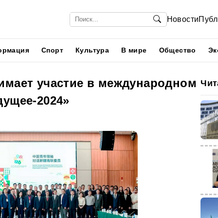
Новости
Публ
ормация
Спорт
Культура
В мире
Общество
Эк
имает участие в международном
Чит
дущее-2024»