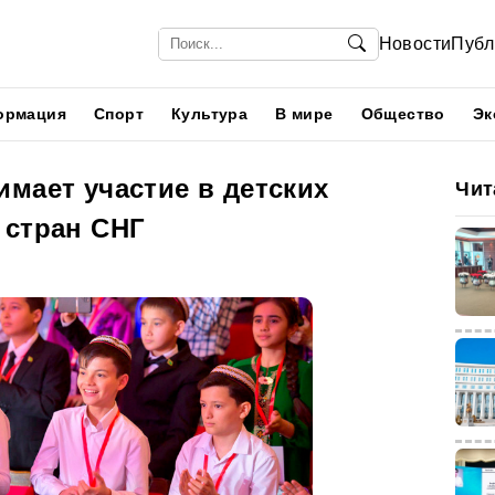
Новости
Публ
ормация
Спорт
Культура
В мире
Общество
Эк
мает участие в детских
Чит
 стран СНГ