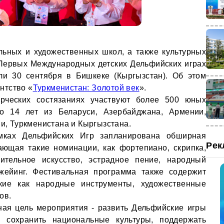
льных и художественных школ, а также культурных
 Первых Международных детских Дельфийских играх
ли 30 сентября в Бишкеке (Кыргызстан). Об этом
нтство «
Туркменистан: Золотой век
».
рческих состязаниях участвуют более 500 юных
о 14 лет из Беларуси, Азербайджана, Армении,
ии, Туркменистана и Кыргызстана.
амках Дельфийских Игр запланирована обширная
Рек
ающая такие номинации, как фортепиано, скрипка,
зительное искусство, эстрадное пение, народный
джейинг. Фестивальная программа также содержит
кие как народные инструменты, художественные
ов.
ная цель мероприятия - развить Дельфийские игры
 сохранить национальные культуры, поддержать