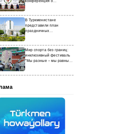
конференция о
биотехнологиях в
агросекторе
В Туркменистане
представили план
праздничных
мероприятий на май
текущего года
Мир спорта без границ:
инклюзивный фестиваль
"Мы разные – мы равные"
пройдет в Ашхабаде
лама