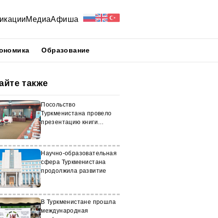
икации
Медиа
Афиша
ономика
Образование
айте также
Посольство
Туркменистана провело
презентацию книги
Сердара
Бердымухамедова
Научно-образовательная
сфера Туркменистана
продолжила развитие
В Туркменистане прошла
международная