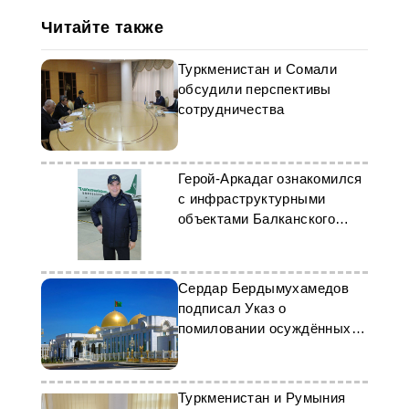
Читайте также
Туркменистан и Сомали
обсудили перспективы
сотрудничества
Герой-Аркадаг ознакомился
с инфраструктурными
объектами Балканского
велаята
Сердар Бердымухамедов
подписал Указ о
помиловании осуждённых
граждан
Туркменистан и Румыния