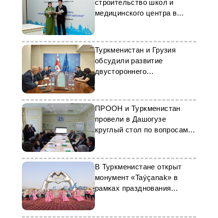
строительство школ и
медицинского центра в
Ашхабаде
Туркменистан и Грузия
обсудили развитие
двустороннего
сотрудничества
ПРООН и Туркменистан
провели в Дашогузе
круглый стол по вопросам
экологии
В Туркменистане открыт
монумент «Taýçanak» в
рамках празднования
Национального дня
туркменского скакуна