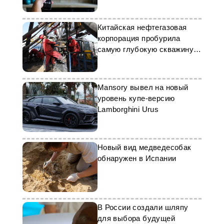
Китайская нефтегазовая
корпорация пробурила
самую глубокую скважину в
Азии
Mansory вывел на новый
уровень купе-версию
Lamborghini Urus
Новый вид медведесобак
обнаружен в Испании
В России создали шляпу
для выбора будущей