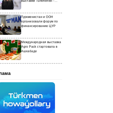
выставке Türkmentel -
2024
Туркменистан и ООН
организовали форум по
финансированию ЦУР
Международная выставка
Agro Pack стартовала в
Ашхабаде
лама