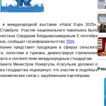
е в международной выставке «Halal Expo 2025»,
 Стамбуле. Участие национального павильона было
енистана Сердаром Бердымухамедовым 5 сентября
ров, сообщает госинформагентство
TDH
.
мпании представят продукцию в сферах сельского
рта, логистики и туризма, демонстрируя стремление
орта и соответствию международным стандартам.
бинета Министров Нокергулы Атагулыев доложил о
Рек
ва государства подчеркнул, что участие в подобных
экономические связи с зарубежными партнёрами.