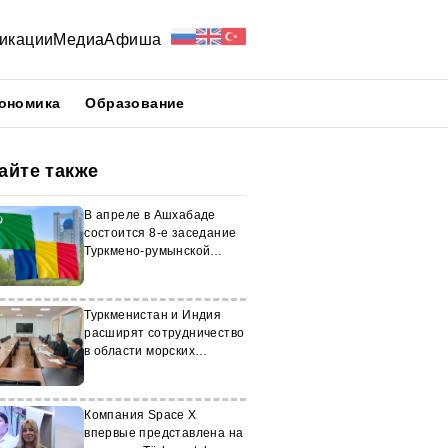
икации
Медиа
Афиша
ономика
Образование
айте также
В апреле в Ашхабаде
состоится 8-е заседание
Туркмено-румынской
комиссии
Туркменистан и Индия
расширят сотрудничество
в области морских
перевозок
Компания Space X
впервые представлена на