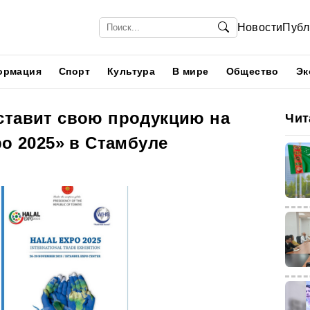
Новости
Публ
ормация
Спорт
Культура
В мире
Общество
Эк
ставит свою продукцию на
Чит
po 2025» в Стамбуле