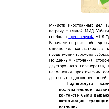
Министр иностранных дел Т
встречу с главой МИД Узбек
сообщает
пресс-служба
МИД Ту
В начале встречи собеседник
отношений, констатировав
продвижении туркмено-узбекск
По данным источника, сторо
двустороннего партнерства,
наполнения практическим со
достигнутых договоренностей.
- Подчеркнута важ
поступательном разви
контексте были выраж
активизации традицио
источник.