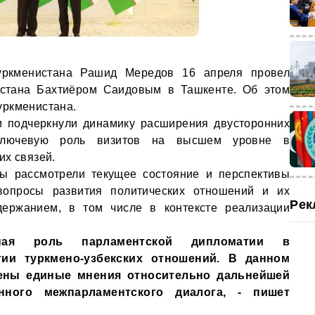
уркменистана Рашид Мередов 16 апреля провел
истана Бахтиёром Саидовым в Ташкенте. Об этом
ркменистана.
и подчеркнули динамику расширения двусторонних
 ключевую роль визитов на высшем уровне в
их связей.
ны рассмотрели текущее состояние и перспективы
 вопросы развития политических отношений и их
Рек
держанием, в том числе в контексте реализации
ная роль парламентской дипломатии в
тии туркмено-узбекских отношений. В данном
ены единые мнения относительно дальнейшей
нного межпарламентского диалога, - пишет