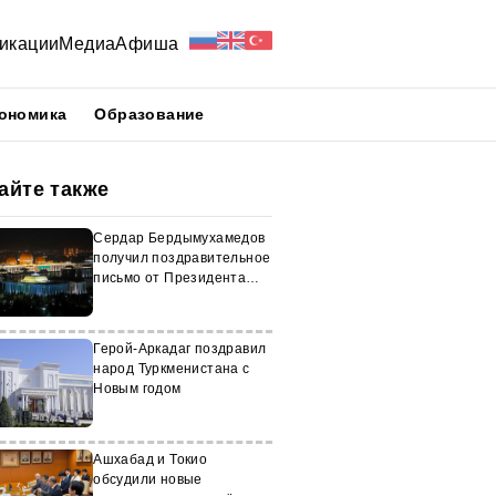
икации
Медиа
Афиша
ономика
Образование
айте также
Сердар Бердымухамедов
получил поздравительное
письмо от Президента
Ирландии
Герой-Аркадаг поздравил
народ Туркменистана с
Новым годом
Ашхабад и Токио
обсудили новые