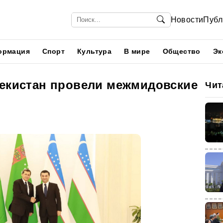
Новости
Публ
ормация
Спорт
Культура
В мире
Общество
Эк
бекистан провели межмидовские
Чит