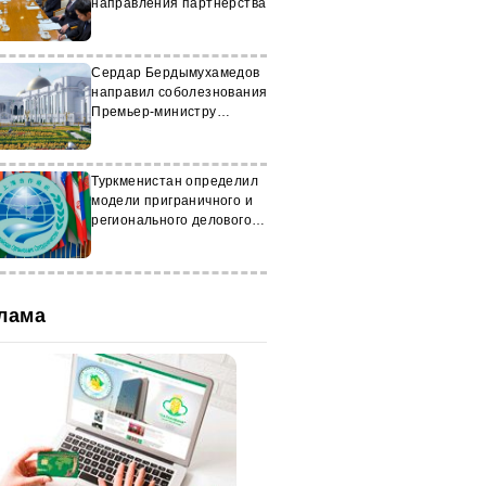
направления партнёрства
Сердар Бердымухамедов
направил соболезнования
Премьер-министру
Японии
Туркменистан определил
модели приграничного и
регионального делового
партнёрства
лама