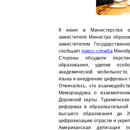
8 июня в Министерстве об
заместителя Министра образо
заместителем Государствен
сообщает
пресс-служба
Минобр
Стороны обсудили перспе
образования, уделив особ
академической мобильности
языка и внедрению цифровых т
Отмечалось, что взаимодейст
Меморандума о взаимопоним
Дорожной карты. Туркменска
реформах в образовательной 
высшего образования до 20
цифровизацию отрасли и укреп
Американская делегация п