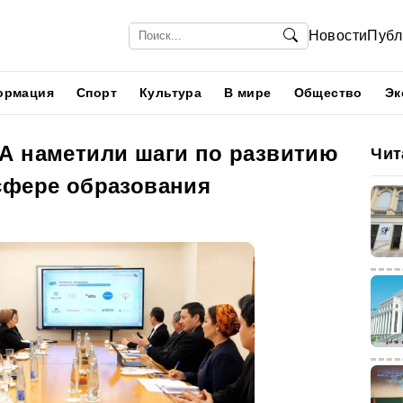
Новости
Публ
ормация
Спорт
Культура
В мире
Общество
Эк
А наметили шаги по развитию
Чит
сфере образования