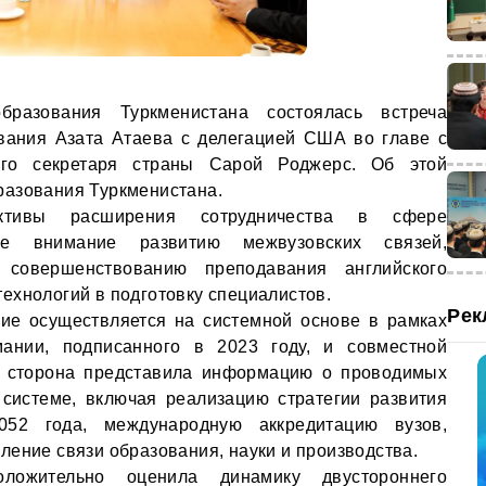
разования Туркменистана состоялась встреча
вания Азата Атаева с делегацией США во главе с
ного секретаря страны Сарой Роджерс. Об этой
азования Туркменистана.
ктивы расширения сотрудничества в сфере
ое внимание развитию межвузовских связей,
, совершенствованию преподавания английского
ехнологий в подготовку специалистов.
Рек
вие осуществляется на системной основе в рамках
ании, подписанного в 2023 году, и совместной
я сторона представила информацию о проводимых
системе, включая реализацию стратегии развития
52 года, международную аккредитацию вузов,
ление связи образования, науки и производства.
оложительно оценила динамику двустороннего