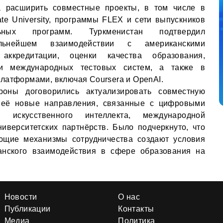
а расширить совместные проекты, в том числе в
ate University, программы FLEX и сети выпускников
льных программ. Туркменистан подтвердил
льнейшем взаимодействии с американскими
аккредитации, оценки качества образования,
 и международных тестовых систем, а также в
латформами, включая Coursera и OpenAI.
роны договорились актуализировать совместную
неё новые направления, связанные с цифровыми
и искусственного интеллекта, международной
иверситетских партнёрств. Было подчеркнуто, что
ющие механизмы сотрудничества создают условия
анского взаимодействия в сфере образования на
Новости
О нас
Публикации
Контакты
Медиа
Политика