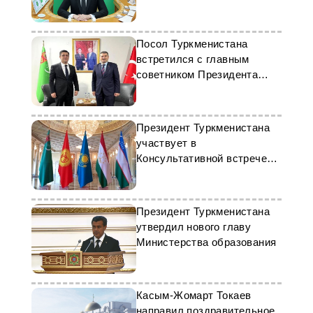
Посол Туркменистана
встретился с главным
советником Президента
Турции
Президент Туркменистана
участвует в
Консультативной встрече
глав стран ЦА
Президент Туркменистана
утвердил нового главу
Министерства образования
Касым-Жомарт Токаев
направил поздравительное