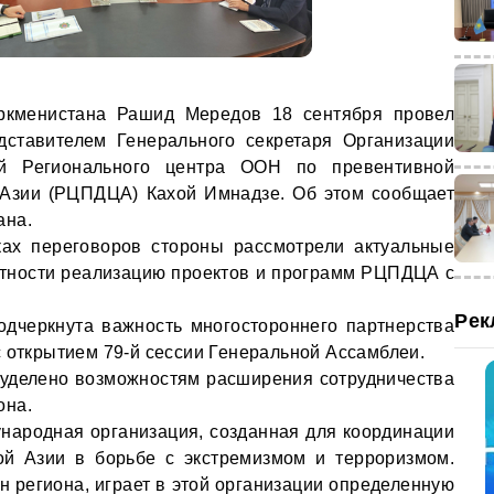
ркменистана Рашид Мередов 18 сентября провел
дставителем Генерального секретаря Организации
й Регионального центра ООН по превентивной
 Азии (РЦПДЦА) Кахой Имнадзе. Об этом сообщает
ана.
ках переговоров стороны рассмотрели актуальные
стности реализацию проектов и программ РЦПДЦА с
Рек
одчеркнута важность многостороннего партнерства
с открытием 79-й сессии Генеральной Ассамблеи.
 уделено возможностям расширения сотрудничества
она.
народная организация, созданная для координации
ой Азии в борьбе с экстремизмом и терроризмом.
ан региона, играет в этой организации определенную