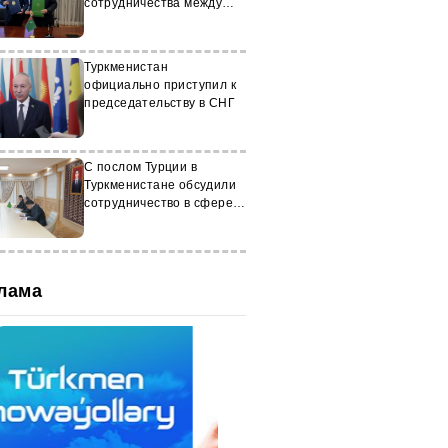
сотрудничества между
МИД на 2024-2026 годы
Туркменистан
официально приступил к
председательству в СНГ
С послом Турции в
Туркменистане обсудили
сотрудничество в сфере
миграции
лама