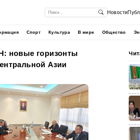
Новости
Публ
ормация
Спорт
Культура
В мире
Общество
Эк
Н: новые горизонты
Чит
Центральной Азии