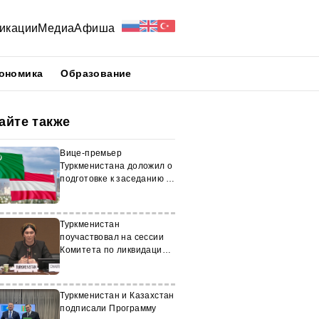
икации
Медиа
Афиша
ономика
Образование
айте также
Вице-премьер
Туркменистана доложил о
подготовке к заседанию в
Австрии
Туркменистан
поучаствовал на сессии
Комитета по ликвидации
дискриминации в
отношении женщин
Туркменистан и Казахстан
подписали Программу