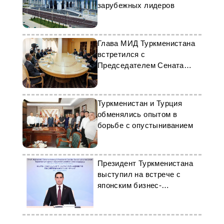
зарубежных лидеров
Глава МИД Туркменистана
встретился с
Председателем Сената
Пакистана
Туркменистан и Турция
обменялись опытом в
борьбе с опустыниванием
Президент Туркменистана
выступил на встрече с
японским бизнес-
сообществом