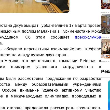
истана Джумамырат Гурбангелдиев 17 марта провел
лномочным послом Малайзии в Туркменистане Мохд
джуддином. Об этом сообщает
пресс-служба
а.
ны обсудили перспективы взаимодействия в сфере
тнерства между вузами двух стран.
отметили, что деятельность компании Petronas в
ким примером успешного сотрудничества в
Рек
еды были рассмотрены предложения по разработке
рства между образовательными учреждениями
 Особое внимание уделено активному участию
Зов в международных олимпиадах, проводимых в
ская сторона предложила рассмотреть возможность