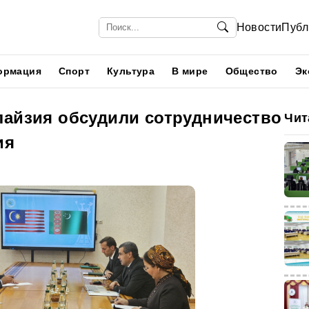
Новости
Публ
ормация
Спорт
Культура
В мире
Общество
Эк
лайзия обсудили сотрудничество
Чит
ия