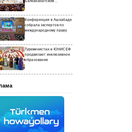
Балканабатском
нефтяном колледже
Конференция в Ашхабаде
собрала экспертов по
международному праву
Туркменистан и ЮНИСЕФ
продвигают инклюзивное
образование
лама