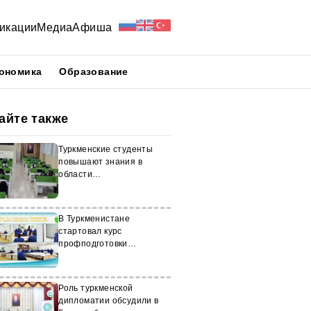
икации
Медиа
Афиша
ономика
Образование
айте также
Туркменские студенты
повышают знания в
области
кибербезопасности
В Туркменистане
стартовал курс
профподготовки
новобранцев таможенной
службы
Роль туркменской
дипломатии обсудили в