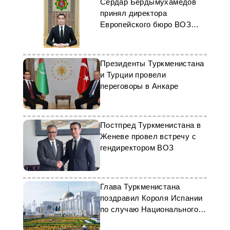
Сердар Бердымухамедов
принял директора
Европейского бюро ВОЗ
Ханса Клюге
Президенты Туркменистана
и Турции провели
переговоры в Анкаре
Постпред Туркменистана в
Женеве провел встречу с
гендиректором ВОЗ
Глава Туркменистана
поздравил Короля Испании
по случаю Национального
дня