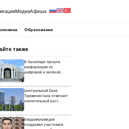
икации
Медиа
Афиша
ономика
Образование
айте также
В Ашхабаде прошла
конференция по
цифровой и зелёной
экономике
Центральный Банк
Туркменистана отмечает
значительный рост
безналичных платежей
Бердымухамедов
поздравил участников