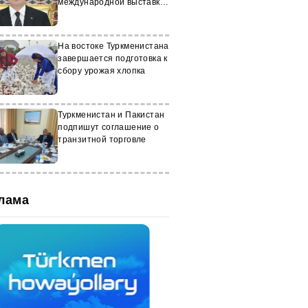
международной выставки
«Аgro-Pak Туркменистан –
2023»
На востоке Туркменистана
завершается подготовка к
сбору урожая хлопка
Туркменистан и Пакистан
подпишут соглашение о
транзитной торговле
лама