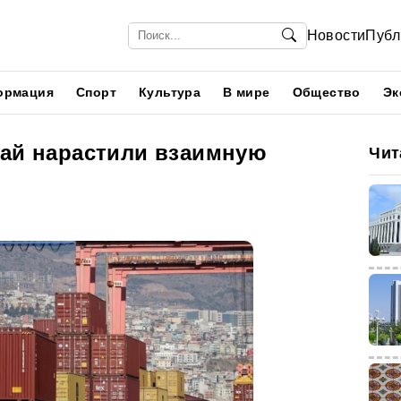
Новости
Публ
ормация
Спорт
Культура
В мире
Общество
Эк
тай нарастили взаимную
Чит