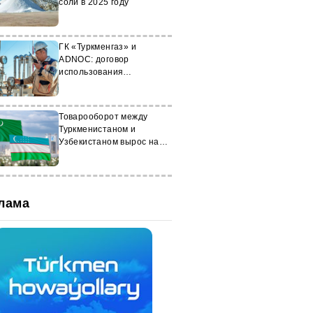
соли в 2025 году
ГК «Туркменгаз» и
ADNOC: договор
использования
потенциальных
возможностей
Товарооборот между
Туркменистаном и
Узбекистаном вырос на
1,8%
лама