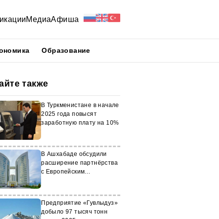
икации
Медиа
Афиша
ономика
Образование
айте также
В Туркменистане в начале
2025 года повысят
заработную плату на 10%
В Ашхабаде обсудили
расширение партнёрства
с Европейским
инвестиционным банком
Предприятие «Гувлыдуз»
добыло 97 тысяч тонн