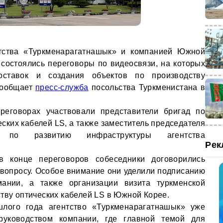
тства «Туркменарагатнашык» и компанией Южной
 состоялись переговоры по видеосвязи, на которых
оставок и создания объектов по производству
 сообщает
пресс-служба
посольства Туркменистана в
реговорах участвовали представители бригад по
ских кабелей LS, а также заместитель председателя
 по развитию инфраструктуры агентства
Рек
в конце переговоров собеседники договорились
 вопросу. Особое внимание они уделили подписанию
ании, а также организации визита туркменской
ству оптических кабелей LS в Южной Корее.
шлого года агентство «Туркменарагатнашык» уже
руководством компании, где главной темой для