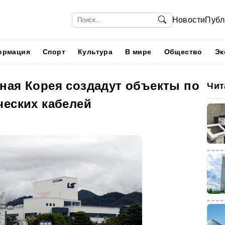
Новости
Публ
ормация
Спорт
Культура
В мире
Общество
Эк
ная Корея создадут объекты по
Чит
ческих кабелей