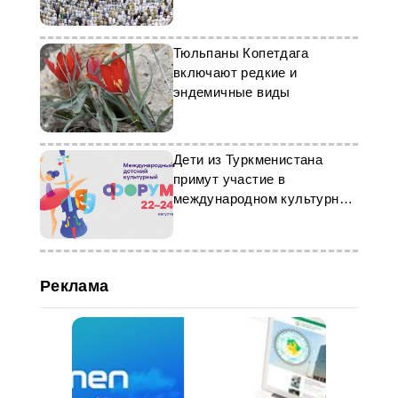
хаджа в Мекку
Тюльпаны Копетдага
включают редкие и
эндемичные виды
Дети из Туркменистана
примут участие в
международном культурном
форуме в РФ
Реклама