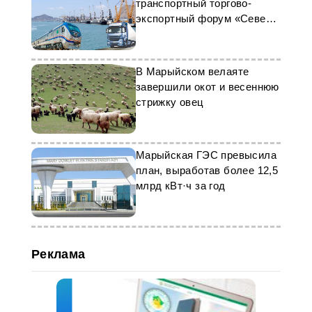
транспортный торгово-
экспортный форум «Север-
Юг»
В Марыйском велаяте
завершили окот и весеннюю
стрижку овец
Марыйская ГЭС превысила
план, выработав более 12,5
млрд кВт·ч за год
Реклама