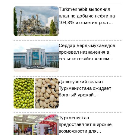
Türkmennebit выполнил
план по добыче нефти на
104,3% и отметил рост
отрасли
Сердар Бердымухамедов
произвел назначения в
сельскохозяйственном
секторе
Дашогузский велаят
Туркменистана ожидает
богатый урожай
зернобобовых культур
Туркменистан
предоставляет широкие
возможности для