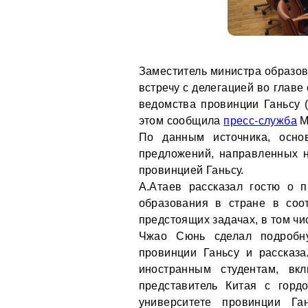
Заместитель министра образов
встречу с делегацией во глав
ведомства провинции Ганьсу 
этом сообщила
пресс-служба
М
По данным источника, осно
предложений, направленных 
провинцией Ганьсу.
А.Атаев рассказал гостю о 
образования в стране в соо
предстоящих задачах, в том ч
Чжао Сюнь сделал подробн
провинции Ганьсу и рассказ
иностранным студентам, вкл
представитель Китая с горд
университете провинции Ган