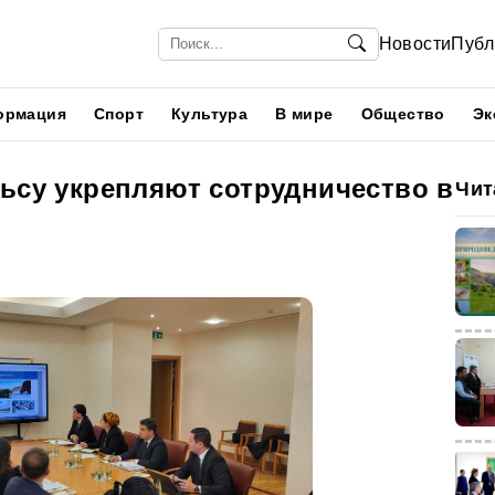
Новости
Публ
ормация
Спорт
Культура
В мире
Общество
Эк
ньсу укрепляют сотрудничество в
Чит