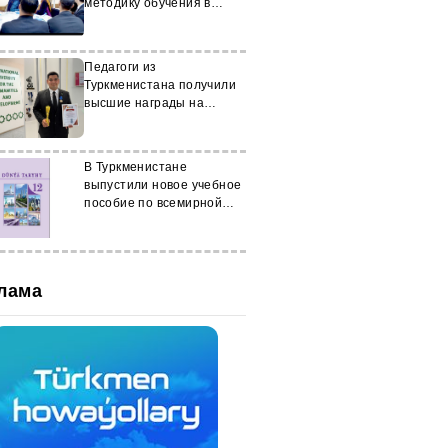
методику обучения в
Туркменистане
Педагоги из
Туркменистана получили
высшие награды на
региональном конкурсе
В Туркменистане
выпустили новое учебное
пособие по всемирной
истории
лама