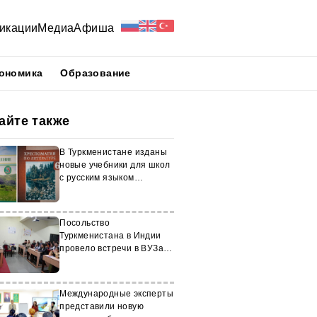
икации
Медиа
Афиша
ономика
Образование
айте также
В Туркменистане изданы
новые учебники для школ
с русским языком
обучения
Посольство
Туркменистана в Индии
провело встречи в ВУЗах
Хайдарабада и Пуны
Международные эксперты
представили новую