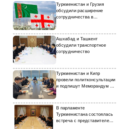
Туркменистан и Грузия
обсудили расширение
сотрудничества в
различных сферах
Ашхабад и Ташкент
обсудили транспортное
сотрудничество
Туркменистан и Кипр
провели политконсультации
и подпишут Меморандум о
взаимопонимании
В парламенте
Туркменистана состоялась
встреча с представителем
КНР