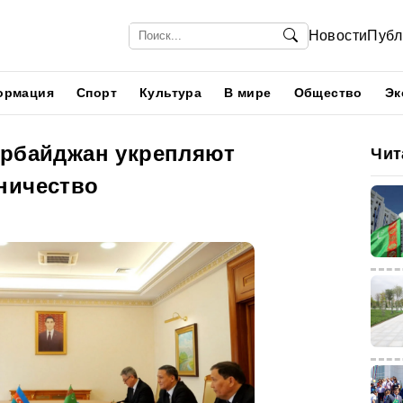
Новости
Публ
ормация
Спорт
Культура
В мире
Общество
Эк
ербайджан укрепляют
Чит
ничество