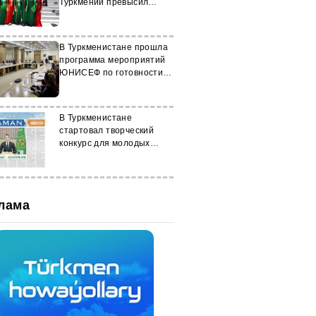
Туркмении превысил
выделенную квоту
В Туркменистане прошла
программа мероприятий
ЮНИСЕФ по готовности к
ЧС
В Туркменистане
стартовал творческий
конкурс для молодых
педагогов
лама