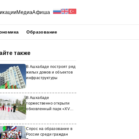
икации
Медиа
Афиша
ономика
Образование
айте также
В Ашхабаде построят ряд
жилых домов и объектов
инфраструктуры
В Ашхабаде
торжественно открыли
обновленный парк «XV
лет Независимости
Туркменистана»
Спрос на образование в
России среди граждан