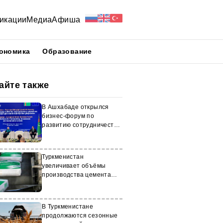
икации
Медиа
Афиша
ономика
Образование
айте также
В Ашхабаде открылся
бизнес-форум по
развитию сотрудничества
с ЕС
Туркменистан
увеличивает объёмы
производства цемента
для международного
рынка
В Туркменистане
продолжаются сезонные