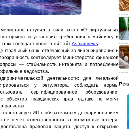
кменистане вступил в силу закон «О виртуальных
крипторынок и установил требования к майнингу и
 этом сообщает новостной сайт
Asmannews
.
ентральный банк, отвечающий за лицензирование и
прозрачность контролирует Министерство финансов
вопросы — стабильность интернета и потребление
рофильные ведомства.
дпринимательской деятельности: для легальной
Рек
стрироваться у регулятора, соблюдать нормы
ользовать сертифицированное оборудование.
ус объектов гражданских прав, однако не могут
в расчетах.
 только через ИП с обязательным декларированием
о не несёт ответственности за возможные потери.
доставлена правовая защита, доступ к открытию