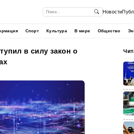
Новости
Публ
ормация
Спорт
Культура
В мире
Общество
Эк
тупил в силу закон о
Чит
ах