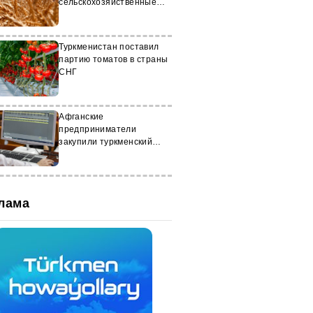
сельскохозяйственные
работы
Туркменистан поставил
партию томатов в страны
СНГ
Афганские
предприниматели
закупили туркменский
карбамид и сжиженный
газ
лама