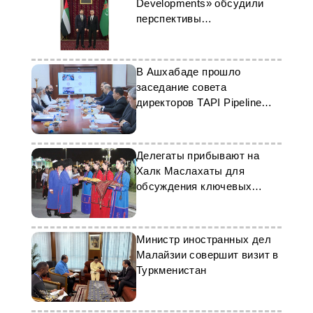
Developments» обсудили
перспективы
сотрудничества
В Ашхабаде прошло
заседание совета
директоров TAPI Pipeline
Company Limited
Делегаты прибывают на
Халк Маслахаты для
обсуждения ключевых
вопросов
Министр иностранных дел
Малайзии совершит визит в
Туркменистан